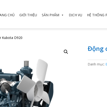
ANG CHỦ
GIỚI THIỆU
SẢN PHẨM
DỊCH VỤ
HỆ THỐNG 
ơ Kubota D920
Động 
Danh mục: