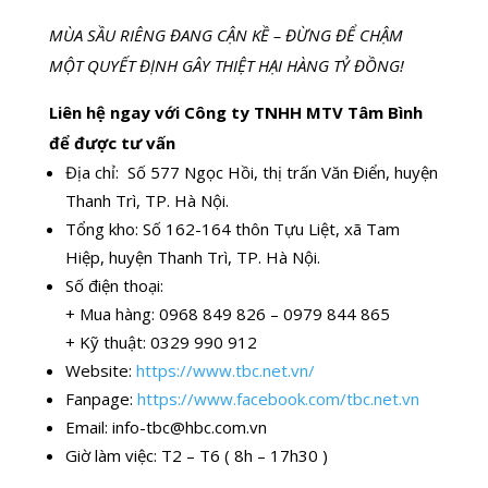
MÙA SẦU RIÊNG ĐANG CẬN KỀ – ĐỪNG ĐỂ CHẬM
MỘT QUYẾT ĐỊNH GÂY THIỆT HẠI HÀNG TỶ ĐỒNG!
Liên hệ ngay với Công ty TNHH MTV Tâm Bình
để được tư vấn
Địa chỉ: Số 577 Ngọc Hồi, thị trấn Văn Điển, huyện
Thanh Trì, TP. Hà Nội.
Tổng kho: Số 162-164 thôn Tựu Liệt, xã Tam
Hiệp, huyện Thanh Trì, TP. Hà Nội.
Số điện thoại:
+ Mua hàng: 0968 849 826 – 0979 844 865
+ Kỹ thuật: 0329 990 912
Website:
https://www.tbc.net.vn/
Fanpage:
https://www.facebook.com/tbc.net.vn
Email:
info-tbc@hbc.com.vn
Giờ làm việc: T2 – T6 ( 8h – 17h30 )