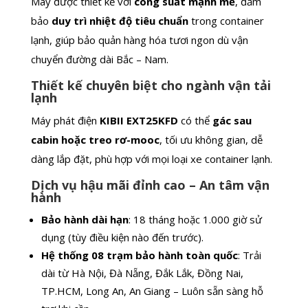
Máy được thiết kế với
công suất mạnh mẽ
, đảm
bảo
duy trì nhiệt độ tiêu chuẩn
trong container
lạnh, giúp bảo quản hàng hóa tươi ngon dù vận
chuyển đường dài Bắc – Nam.
Thiết kế chuyên biệt cho ngành vận tải
lạnh
Máy phát điện
KIBII EXT25KFD
có thể
gác sau
cabin hoặc treo rơ-mooc
, tối ưu không gian, dễ
dàng lắp đặt, phù hợp với mọi loại xe container lạnh.
Dịch vụ hậu mãi đỉnh cao – An tâm vận
hành
Bảo hành dài hạn
: 18 tháng hoặc 1.000 giờ sử
dụng (tùy điều kiện nào đến trước).
Hệ thống 08 trạm bảo hành toàn quốc
: Trải
dài từ
Hà Nội, Đà Nẵng, Đắk Lắk, Đồng Nai,
TP.HCM, Long An, An Giang
– Luôn sẵn sàng hỗ